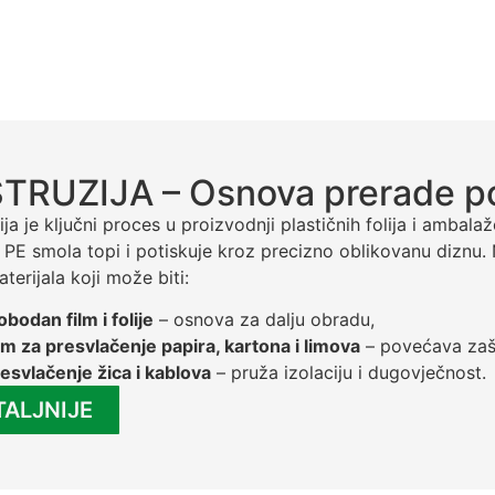
TRUZIJA – Osnova prerade pol
ija je ključni proces u proizvodnji plastičnih folija i ambal
a PE smola topi i potiskuje kroz precizno oblikovanu diznu. 
aterijala koji može biti:
obodan film i folije
– osnova za dalju obradu,
lm za presvlačenje papira, kartona i limova
– povećava zašti
esvlačenje žica i kablova
– pruža izolaciju i dugovječnost.
TALJNIJE