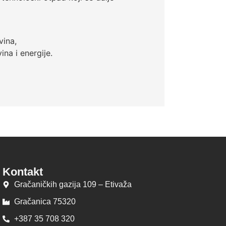
vina,
na i energije.
Kontakt
Gračaničkih gazija 109 – Etivaža
Gračanica 75320
+387 35 708 320