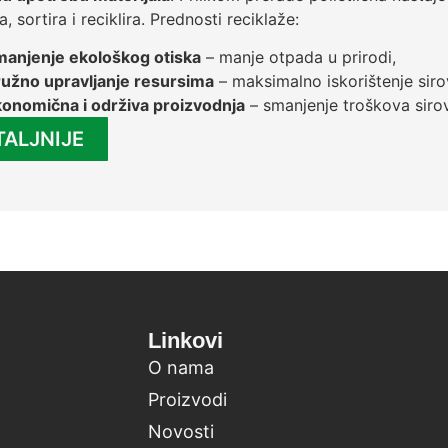
, sortira i reciklira. Prednosti reciklaže:
anjenje ekološkog otiska
– manje otpada u prirodi,
užno upravljanje resursima
– maksimalno iskorištenje siro
onomična i održiva proizvodnja
– smanjenje troškova sirovi
TALJNIJE
Linkovi
O nama
Proizvodi
Novosti