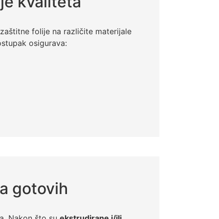
e kvaliteta
aštitne folije na različite materijale
ostupak osigurava:
a gotovih
ija. Nakon što su
ekstrudirane i/ili