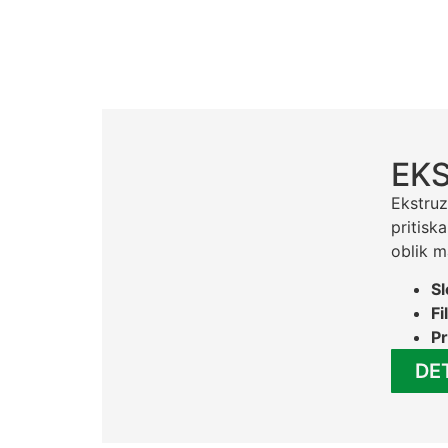
EKS
Ekstruz
pritisk
oblik m
Sl
Fi
Pr
DE