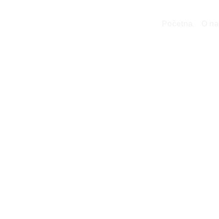
Početna
O n