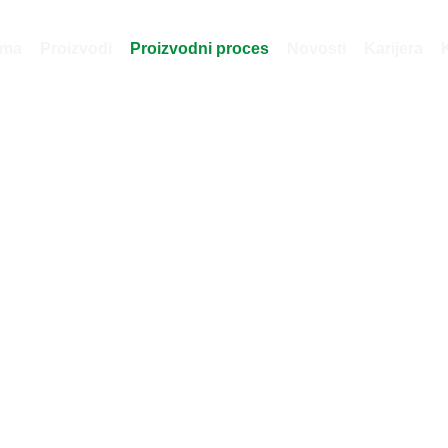
ama
Proizvodi
Proizvodni proces
Novosti
Karijera