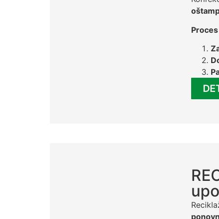
oštam
Proces 
Za
D
Pa
DE
REC
upo
Recikla
ponovn