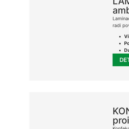
LAM
amb
Laminac
radi p
Vi
Po
Du
DE
KON
pro
Konfekc