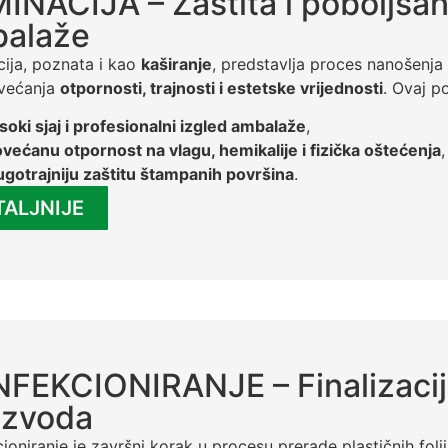
INACIJA – Zaštita i poboljšanj
alaže
ija, poznata i kao
kaširanje
, predstavlja proces nanošenja z
ovećanja
otpornosti, trajnosti i estetske vrijednosti
. Ovaj p
soki sjaj i profesionalni izgled ambalaže
,
većanu otpornost na vlagu, hemikalije i fizička oštećenja
,
gotrajniju zaštitu štampanih površina
.
TALJNIJE
FEKCIONIRANJE – Finalizacij
izvoda
ioniranje je završni korak u procesu prerade plastičnih fol