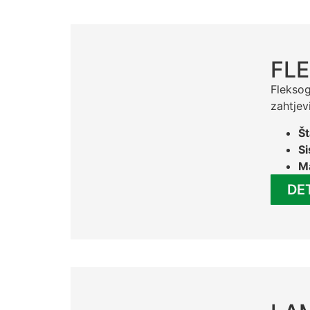
FLE
Fleksog
zahtjev
Št
S
Ma
DE