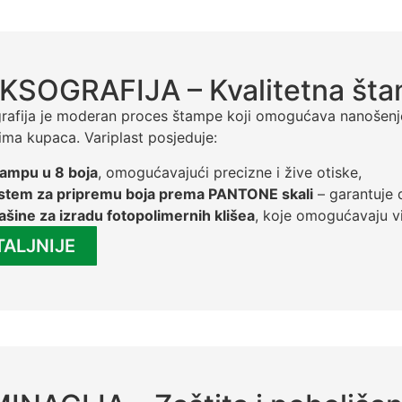
KSOGRAFIJA – Kvalitetna šta
rafija je moderan proces štampe koji omogućava nanošenje 
ima kupaca. Variplast posjeduje:
ampu u 8 boja
, omogućavajući precizne i žive otiske,
istem za pripremu boja prema PANTONE skali
– garantuje d
šine za izradu fotopolimernih klišea
, koje omogućavaju vi
TALJNIJE