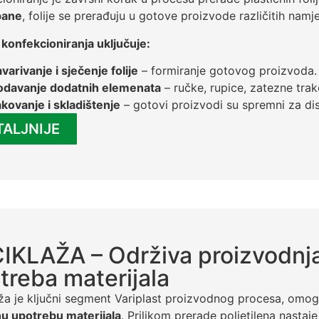
pane
, folije se prerađuju u gotove proizvode različitih namj
konfekcioniranja uključuje:
varivanje i sječenje folije
– formiranje gotovog proizvoda.
odavanje dodatnih elemenata
– ručke, rupice, zatezne trake
kovanje i skladištenje
– gotovi proizvodi su spremni za dist
TALJNIJE
IKLAŽA – Održiva proizvodnja
treba materijala
ža je ključni segment Variplast proizvodnog procesa, omo
u upotrebu materijala
. Prilikom prerade polietilena nastaje