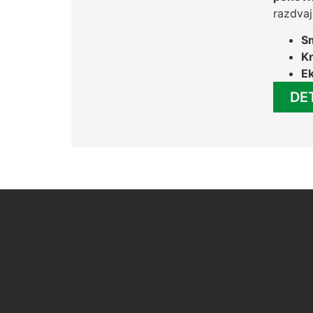
razdvaja
Sm
Kr
Ek
DE