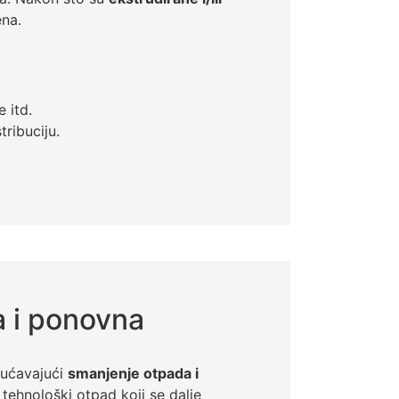
ena.
 itd.
ribuciju.
 i ponovna
gućavajući
smanjenje otpada i
 tehnološki otpad koji se dalje